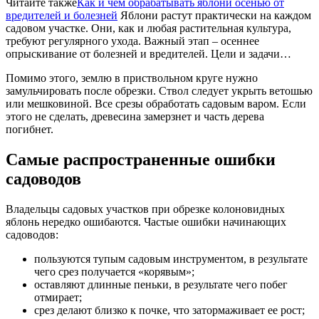
Читайте также
Как и чем обрабатывать яблони осенью от
вредителей и болезней
Яблони растут практически на каждом
садовом участке. Они, как и любая растительная культура,
требуют регулярного ухода. Важный этап – осеннее
опрыскивание от болезней и вредителей. Цели и задачи…
Помимо этого, землю в приствольном круге нужно
замульчировать после обрезки. Ствол следует укрыть ветошью
или мешковиной. Все срезы обработать садовым варом. Если
этого не сделать, древесина замерзнет и часть дерева
погибнет.
Самые распространенные ошибки
садоводов
Владельцы садовых участков при обрезке колоновидных
яблонь нередко ошибаются. Частые ошибки начинающих
садоводов:
пользуются тупым садовым инструментом, в результате
чего срез получается «корявым»;
оставляют длинные пеньки, в результате чего побег
отмирает;
срез делают близко к почке, что затормаживает ее рост;