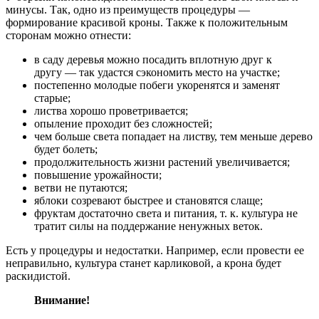
минусы. Так, одно из преимуществ процедуры —
формирование красивой кроны. Также к положительным
сторонам можно отнести:
в саду деревья можно посадить вплотную друг к
другу — так удастся сэкономить место на участке;
постепенно молодые побеги укоренятся и заменят
старые;
листва хорошо проветривается;
опыление проходит без сложностей;
чем больше света попадает на листву, тем меньше дерево
будет болеть;
продолжительность жизни растений увеличивается;
повышение урожайности;
ветви не путаются;
яблоки созревают быстрее и становятся слаще;
фруктам достаточно света и питания, т. к. культура не
тратит силы на поддержание ненужных веток.
Есть у процедуры и недостатки. Например, если провести ее
неправильно, культура станет карликовой, а крона будет
раскидистой.
Внимание!