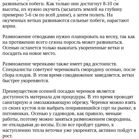
развиваться побеги. Как только они достигнут 8-10 см
высоты, их нужно окучить (засыпать землей на глубину
примерно 5-6 см по всей длине), а затем полить. На
окученных ветках развиваются сильные побеги, нарастают
корни.
Размножение отводками нужно планировать на весну, так как
на протяжении всего сезона поросль может развиваться.
Осенью останется только выкопать укорененные ветки и
посадить на новое место.
Размножение черенками также имеет ряд достоинств.
Специалисты советуют черенковать смородину осенью, после
сбора плодов. В этом время сокодвижение замедляется, ветки
быстрее укореняются.
Преимуществом осенней посадки черенков является
доступность материала для процедуры. В это время проводят
санитарную и омолаживающую обрезку. Черенки можно взять
со своих кустов или выбрать понравившийся сорт на рынке, в
питомниках. Осенью у садоводов, как правило, меньше
работы, поэтому можно заняться размножением смородины,
не откладывая до весны. Если все пройдет удачно, к
наступлению тепла веточки уже укоренятся, активно пойдут в
рост.