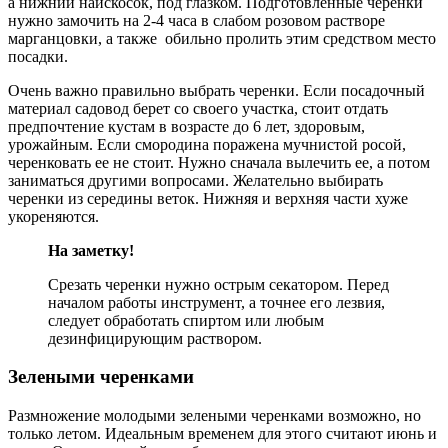
а нижний наискосок, под глазком. Подготовленные черенки
нужно замочить на 2-4 часа в слабом розовом растворе
марганцовки, а также обильно пролить этим средством место
посадки.
Очень важно правильно выбрать черенки. Если посадочный
материал садовод берет со своего участка, стоит отдать
предпочтение кустам в возрасте до 6 лет, здоровым,
урожайным. Если смородина поражена мучнистой росой,
черенковать ее не стоит. Нужно сначала вылечить ее, а потом
заниматься другими вопросами. Желательно выбирать
черенки из середины веток. Нижняя и верхняя части хуже
укореняются.
На заметку!
Срезать черенки нужно острым секатором. Перед
началом работы инструмент, а точнее его лезвия,
следует обработать спиртом или любым
дезинфицирующим раствором.
Зелеными черенками
Размножение молодыми зелеными черенками возможно, но
только летом. Идеальным временем для этого считают июнь и