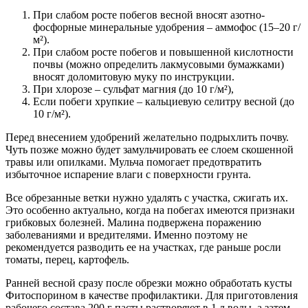
При слабом росте побегов весной вносят азотно-
фосфорные минеральные удобрения – аммофос (15–20 г/
м²).
При слабом росте побегов и повышенной кислотности
почвы (можно определить лакмусовыми бумажками)
вносят доломитовую муку по инструкции.
При хлорозе – сульфат магния (до 10 г/м²),
Если побеги хрупкие – кальциевую селитру весной (до
10 г/м²).
Перед внесением удобрений желательно подрыхлить почву.
Чуть позже можно будет замульчировать ее слоем скошенной
травы или опилками. Мульча помогает предотвратить
избыточное испарение влаги с поверхности грунта.
Все обрезанные ветки нужно удалять с участка, сжигать их.
Это особенно актуально, когда на побегах имеются признаки
грибковых болезней. Малина подвержена поражению
заболеваниями и вредителями. Именно поэтому не
рекомендуется разводить ее на участках, где раньше росли
томаты, перец, картофель.
Ранней весной сразу после обрезки можно обработать кусты
Фитоспорином в качестве профилактики. Для приготовления
рабочего состава 200 г пасты растворяют в 1 л воды, а затем