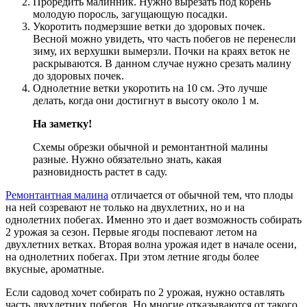
Проредить малинник. Нужно вырезать под корень
молодую поросль, загущающую посадки.
Укоротить подмерзшие ветки до здоровых почек.
Весной можно увидеть, что часть побегов не перенесли
зиму, их верхушки вымерзли. Почки на краях веток не
раскрываются. В данном случае нужно срезать малину
до здоровых почек.
Однолетние ветки укоротить на 10 см. Это лучше
делать, когда они достигнут в высоту около 1 м.
На заметку!
Схемы обрезки обычной и ремонтантной малины
разные. Нужно обязательно знать, какая
разновидность растет в саду.
Ремонтантная малина
отличается от обычной тем, что плоды
на ней созревают не только на двухлетних, но и на
однолетних побегах. Именно это и дает возможность собирать
2 урожая за сезон. Первые ягоды поспевают летом на
двухлетних ветках. Вторая волна урожая идет в начале осени,
на однолетних побегах. При этом летние ягоды более
вкусные, ароматные.
Если садовод хочет собирать по 2 урожая, нужно оставлять
часть двухлетних побегов. Но многие отказываются от такого