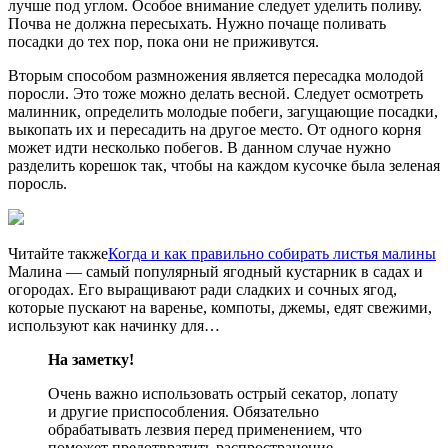
лучше под углом. Особое внимание следует уделить поливу.
Почва не должна пересыхать. Нужно почаще поливать
посадки до тех пор, пока они не приживутся.
Вторым способом размножения является пересадка молодой
поросли. Это тоже можно делать весной. Следует осмотреть
малинник, определить молодые побеги, загущающие посадки,
выкопать их и пересадить на другое место. От одного корня
может идти несколько побегов. В данном случае нужно
разделить корешок так, чтобы на каждом кусочке была зеленая
поросль.
Читайте также
Когда и как правильно собирать листья малины
Малина — самый популярный ягодный кустарник в садах и
огородах. Его выращивают ради сладких и сочных ягод,
которые пускают на варенье, компоты, джемы, едят свежими,
используют как начинку для…
На заметку!
Очень важно использовать острый секатор, лопату
и другие приспособления. Обязательно
обрабатывать лезвия перед применением, что
поможет предотвратить распространение