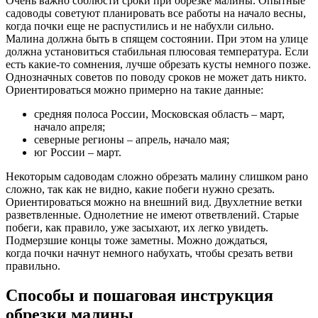
Очень важно соблюсти сроки при обрезке малины. Опытные
садоводы советуют планировать все работы на начало весны,
когда почки еще не распустились и не набухли сильно.
Малина должна быть в спящем состоянии. При этом на улице
должна установиться стабильная плюсовая температура. Если
есть какие-то сомнения, лучше обрезать кусты немного позже.
Однозначных советов по поводу сроков не может дать никто.
Ориентироваться можно примерно на такие данные:
средняя полоса России, Московская область – март,
начало апреля;
северные регионы – апрель, начало мая;
юг России – март.
Некоторым садоводам сложно обрезать малину слишком рано
сложно, так как не видно, какие побеги нужно срезать.
Ориентироваться можно на внешний вид. Двухлетние ветки
разветвленные. Однолетние не имеют ответвлений. Старые
побеги, как правило, уже засыхают, их легко увидеть.
Подмерзшие концы тоже заметны. Можно дождаться,
когда почки начнут немного набухать, чтобы срезать ветви
правильно.
Способы и пошаговая инструкция
обрезки малины