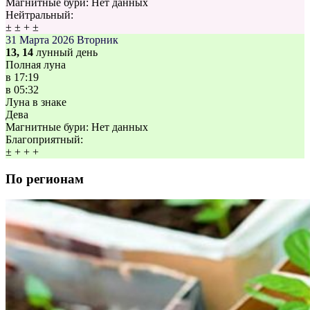
Магнитные бури:
Нет данных
Нейтральный:
±
±
+
±
31 Марта 2026
Вторник
13, 14
лунный день
Полная луна
в
17:19
в
05:32
Луна в знаке
Дева
Магнитные бури:
Нет данных
Благоприятный:
±
+
+
+
По регионам