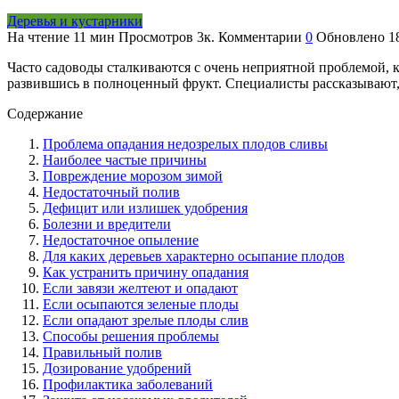
Деревья и кустарники
На чтение
11 мин
Просмотров
3к.
Комментарии
0
Обновлено
1
Часто садоводы сталкиваются с очень неприятной проблемой, ко
развившись в полноценный фрукт. Специалисты рассказывают, чт
Содержание
Проблема опадания недозрелых плодов сливы
Наиболее частые причины
Повреждение морозом зимой
Недостаточный полив
Дефицит или излишек удобрения
Болезни и вредители
Недостаточное опыление
Для каких деревьев характерно осыпание плодов
Как устранить причину опадания
Если завязи желтеют и опадают
Если осыпаются зеленые плоды
Если опадают зрелые плоды слив
Способы решения проблемы
Правильный полив
Дозирование удобрений
Профилактика заболеваний