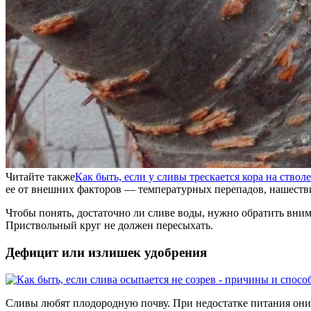
Читайте также
Как быть, если у сливы трескается кора на ствол
ее от внешних факторов — температурных перепадов, нашест
Чтобы понять, достаточно ли сливе воды, нужно обратить внима
Приствольный круг не должен пересыхать.
Дефицит или излишек удобрения
Сливы любят плодородную почву. При недостатке питания они м