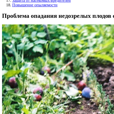
Защита от насекомых-вредителей
Повышение опыляемости
Проблема опадания недозрелых плодов