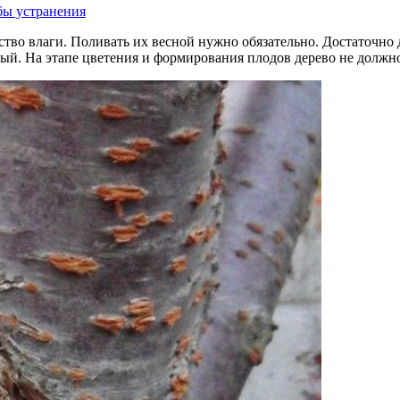
тво влаги. Поливать их весной нужно обязательно. Достаточно д
ый. На этапе цветения и формирования плодов дерево не должн