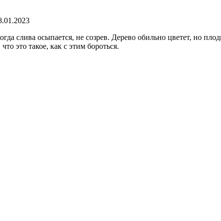
8.01.2023
гда слива осыпается, не созрев. Дерево обильно цветет, но плод
о это такое, как с этим бороться.