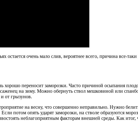
х остается очень мало слив, вероятнее всего, причина все-таки
ь хорошо переносит заморозки. Часто причиной осыпания плодо
ь саженец на зиму. Можно обернуть ствол мешковиной или спан
 и от грызунов.
роприятие на весну, что совершенно неправильно. Нужно белить
 Если потом опять ударят заморозки, на стволе образуются мор
ивостоять неблагоприятным факторам внешней среды. Как итог, 